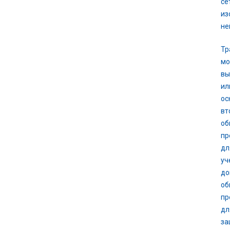
се
из
не
Тр
мо
вы
ил
ос
вт
об
пр
дл
уч
до
об
пр
дл
за