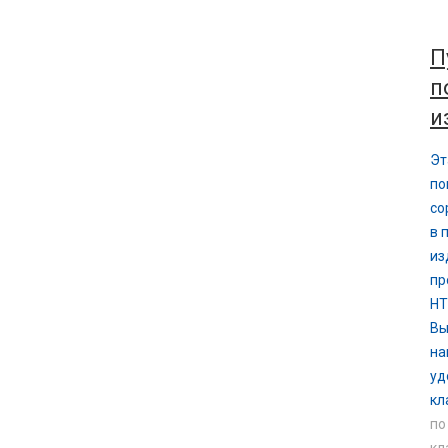
П
п
и
Эт
по
со
в 
из
пр
НТ
Вы
на
уд
кл
по