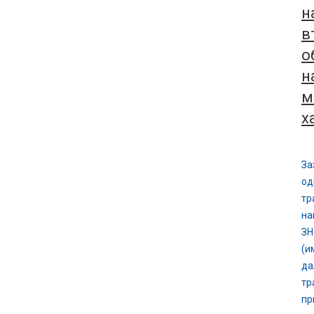
н
в
о
н
м
х
За
од
тр
на
ЗН
(и
да
тр
пр