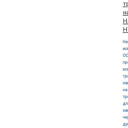
т
н
Н
Н
На
ис
ОО
пр
ис
тр
на
на
тр
дл
за
че
ду