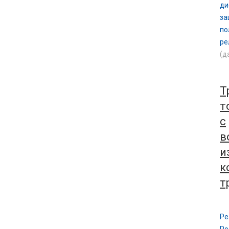
ди
за
по
ре
(д
Т
т
с
в
и
к
т
Ре