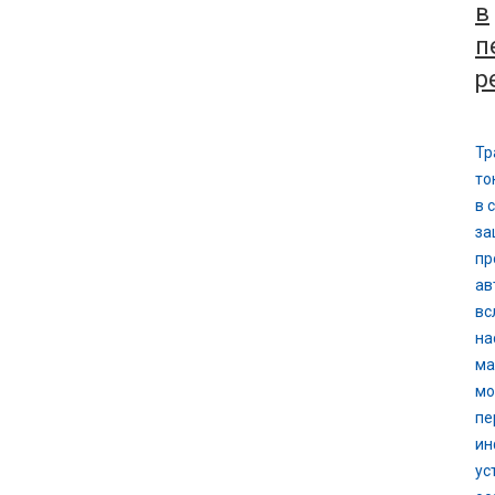
в
п
р
Тр
то
в 
за
пр
ав
вс
на
ма
мо
пе
ин
ус