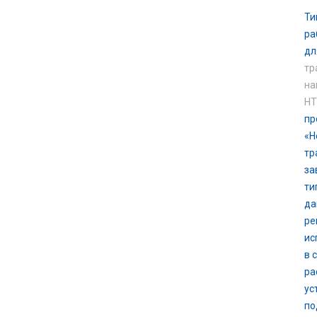
Ти
ра
дл
тр
на
НТ
пр
«Н
тр
за
ти
да
ре
ис
в 
ра
ус
по