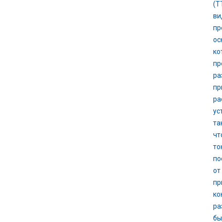
(Т
ви
пр
ос
ко
пр
ра
пр
ра
ус
та
чт
то
по
от
пр
ко
ра
бы