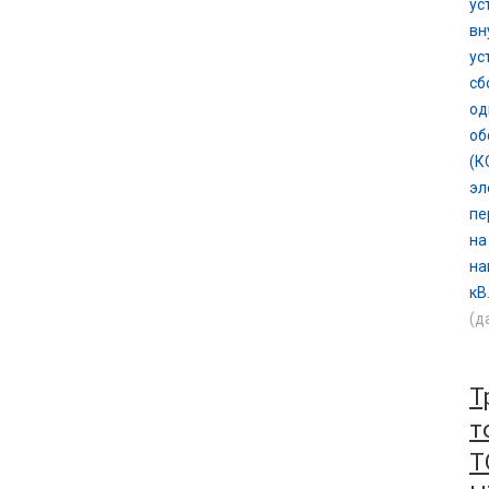
ус
вн
ус
сб
од
об
(К
эл
пе
на
на
кВ
(д
Т
т
Т