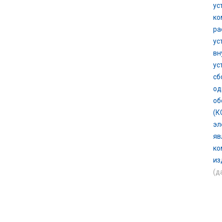
ус
ко
ра
ус
вн
ус
сб
од
об
(К
эл
яв
ко
из
(д