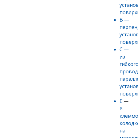
устано
поверх
В —
перпен
устано
поверх
С —
из
гибког
провод
паралл
устано
поверх
Е
—
в
клемм
колодк
на