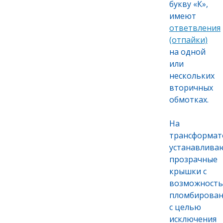
букву «К»,
имеют
ответвления
(отпайки)
на одной
или
нескольких
вторичных
обмотках.
На
трансформа
устанавлива
прозрачные
крышки с
возможност
пломбирован
с целью
исключения