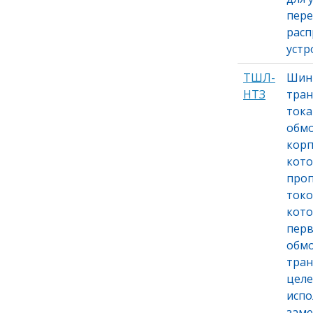
пере
расп
устр
ТШЛ-
Шин
НТЗ
тра
тока
обмо
корп
кот
проп
токо
кото
пер
обмо
тра
целе
испо
заме