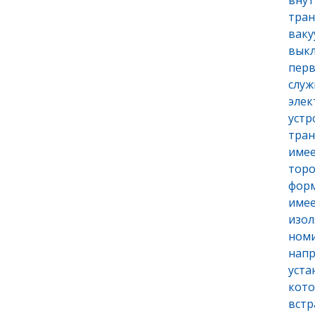
внут
тран
ваку
выкл
перв
служ
элек
устр
тра
име
тор
форм
имее
изол
ном
нап
уста
кото
встр