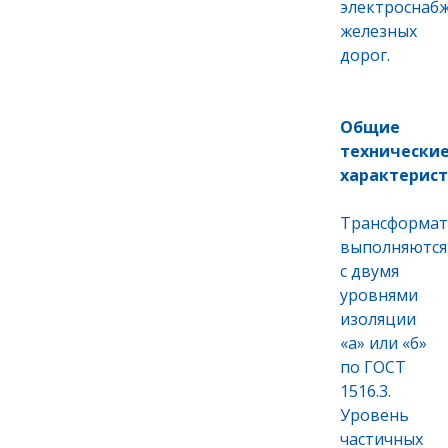
электроснаб
железных
дорог.
Общие
технически
характерис
Трансформа
выполняются
с двумя
уровнями
изоляции
«а» или «б»
по ГОСТ
1516.3.
Уровень
частичных