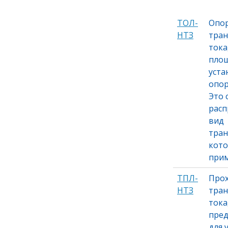
ТОЛ-
Опо
НТЗ
тра
ток
площ
уста
опор
Это 
расп
вид
тран
кото
прим
ТПЛ-
Про
НТЗ
тра
тока
пре
для 