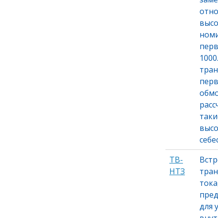
отно
высо
ном
перв
1000…
тран
пер
обмо
расс
таки
выс
себе
ТВ-
Вст
НТЗ
тра
тока
пре
для 