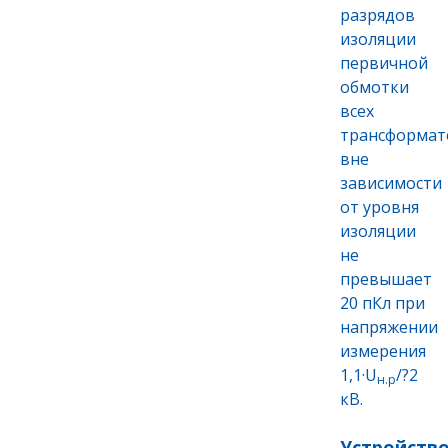
разрядов
изоляции
первичной
обмотки
всех
трансформат
вне
зависимости
от уровня
изоляции
не
превышает
20 пКл при
напряжении
измерения
1,1·U
/?2
н.р
кВ.
Устройств