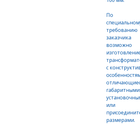
100 мм.
По
специальном
требованию
заказчика
возможно
изготовлени
трансформат
с конструкт
особенностям
отличающие
габаритными
установочны
или
присоедини
размерами.